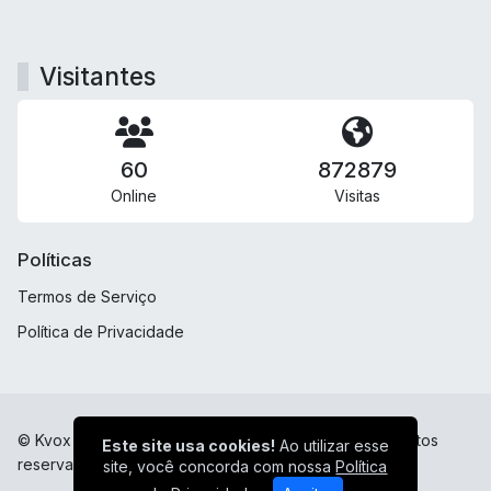
Visitantes
60
872879
Online
Visitas
Políticas
Termos de Serviço
Política de Privacidade
© Kvox Digital - Apaixonada por você! - Todos os direitos
Este site usa cookies!
Ao utilizar esse
reservados.
site, você concorda com nossa
Política