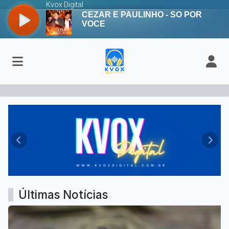
Kvox Digital - Apaixonada por vo
Anterior
Próx
Últimas Notícias