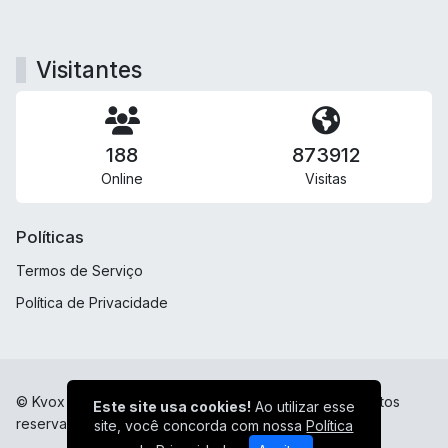
Visitantes
188
873912
Online
Visitas
Políticas
Termos de Serviço
Política de Privacidade
© Kvox Digital - Apaixonada por você! - Todos os direitos
Este site usa cookies!
Ao utilizar esse
reservados.
site, você concorda com nossa
Política