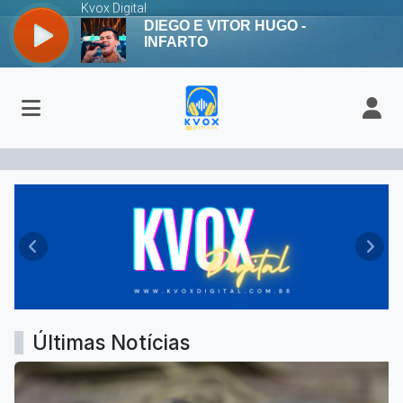
Kvox Digital - Apaixonada por vo
Anterior
Próx
Últimas Notícias