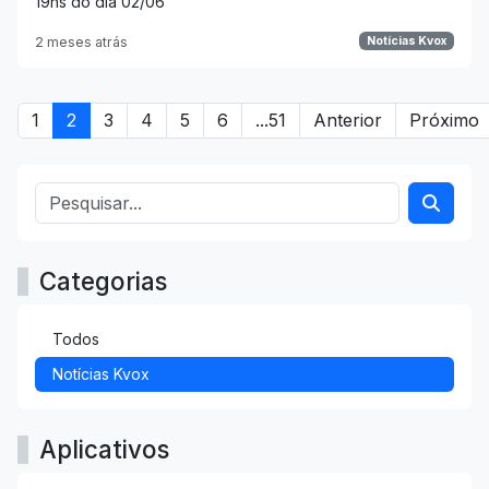
19hs do dia 02/06
2 meses atrás
Notícias Kvox
1
2
3
4
5
6
...51
Anterior
Próximo
Categorias
Todos
Notícias Kvox
Aplicativos