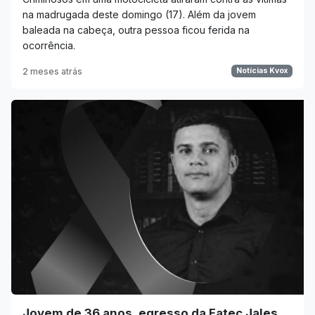
na madrugada deste domingo (17). Além da jovem
baleada na cabeça, outra pessoa ficou ferida na
ocorrência.
2 meses atrás
Notícias Kvox
Jovem de 36 anos, egresso da Fatec Jales,