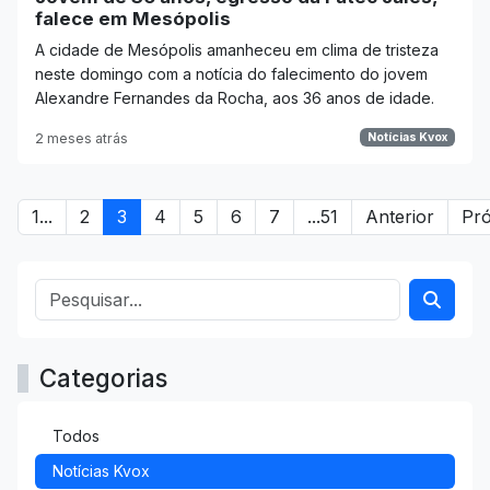
falece em Mesópolis
A cidade de Mesópolis amanheceu em clima de tristeza
neste domingo com a notícia do falecimento do jovem
Alexandre Fernandes da Rocha, aos 36 anos de idade.
2 meses atrás
Notícias Kvox
1...
2
3
4
5
6
7
...51
Anterior
Pr
Categorias
Todos
Notícias Kvox