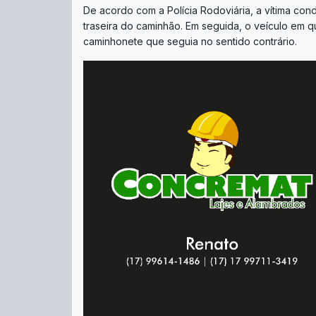
De acordo com a Polícia Rodoviária, a vítima co
traseira do caminhão. Em seguida, o veículo em q
caminhonete que seguia no sentido contrário.