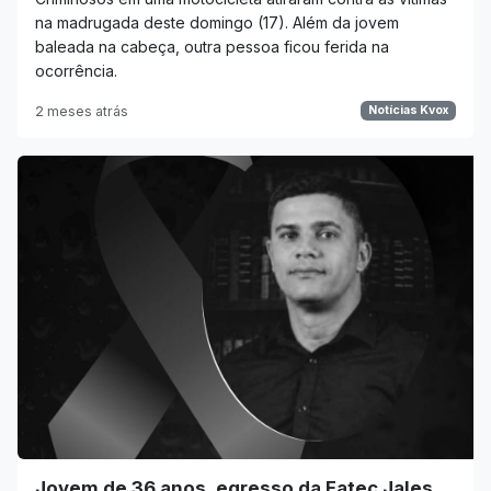
na madrugada deste domingo (17). Além da jovem
baleada na cabeça, outra pessoa ficou ferida na
ocorrência.
2 meses atrás
Notícias Kvox
Jovem de 36 anos, egresso da Fatec Jales,