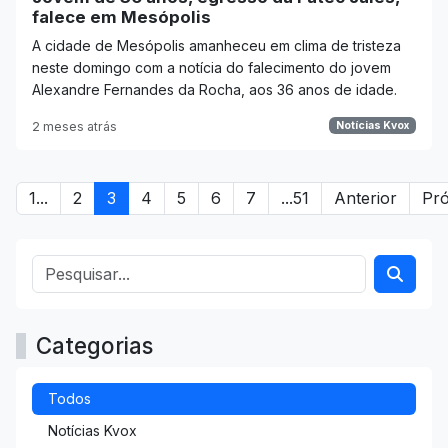
falece em Mesópolis
A cidade de Mesópolis amanheceu em clima de tristeza
neste domingo com a notícia do falecimento do jovem
Alexandre Fernandes da Rocha, aos 36 anos de idade.
2 meses atrás
Notícias Kvox
1...
2
3
4
5
6
7
...51
Anterior
Pr
Categorias
Todos
Notícias Kvox